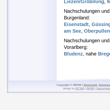
Liezen/Gröbming
,
M
Nachschulungen und 
Burgenland:
Eisenstadt
,
Güssin
am See
,
Oberpullen
Nachschulungen und 
Vorarlberg:
Bludenz
, nahe
Breg
Copyright © INFAR |
Steiermark
,
Steierma
design by
MCSoft
|
INFAR
|
Nutzungsb