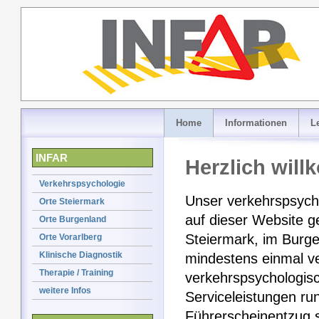
Home
Informationen
L
INFAR
Herzlich wil
Verkehrspsychologie
Unser verkehrspsychol
Orte Steiermark
auf dieser Website g
Orte Burgenland
Steiermark, im Burge
Orte Vorarlberg
Klinische Diagnostik
mindestens einmal ve
Therapie / Training
verkehrspsychologisc
weitere Infos
Serviceleistungen r
Führerscheinentzug s