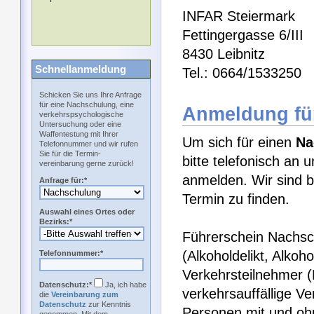
INFAR Steiermark
Fettingergasse 6/III
8430 Leibnitz
Schnellanmeldung
Tel.: 0664/1533250
Schicken Sie uns Ihre Anfrage
für eine Nachschulung, eine
Anmeldung fü
verkehrspsychologische
Untersuchung oder eine
Waffentestung mit Ihrer
Um sich für einen
Na
Telefonnummer und wir rufen
Sie für die Termin-
bitte telefonisch an 
vereinbarung gerne zurück!
anmelden. Wir sind b
Anfrage für:*
Termin zu finden.
Auswahl eines Ortes oder
Bezirks:*
Führerschein Nachsch
(Alkoholdelikt, Alkoh
Telefonnummer:*
Verkehrsteilnehmer 
Datenschutz:*
Ja, ich habe
verkehrsauffällige V
die
Vereinbarung zum
Datenschutz
zur Kenntnis
Personen mit und ohn