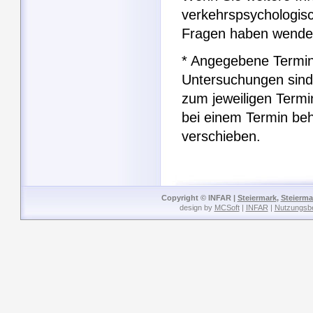
verkehrspsychologis
Fragen haben wenden
* Angegebene Termin
Untersuchungen sind
zum jeweiligen Term
bei einem Termin be
verschieben.
Copyright © INFAR |
Steiermark
,
Steierma
design by
MCSoft
|
INFAR
|
Nutzungsb