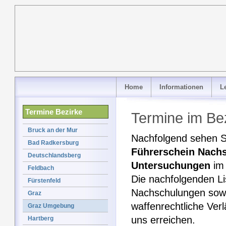
Home
Informationen
L
Termine Bezirke
Termine im B
Bruck an der Mur
Nachfolgend sehen Si
Bad Radkersburg
Führerschein Nach
Deutschlandsberg
Untersuchungen
im 
Feldbach
Die nachfolgenden L
Fürstenfeld
Nachschulungen sowi
Graz
waffenrechtliche Ver
Graz Umgebung
uns erreichen.
Hartberg