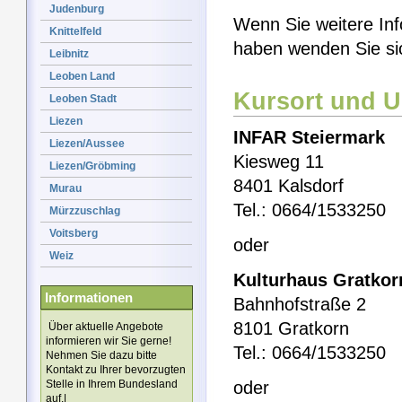
Judenburg
Wenn Sie weitere Inf
Knittelfeld
haben wenden Sie si
Leibnitz
Leoben Land
Kursort und 
Leoben Stadt
Liezen
INFAR Steiermark
Liezen/Aussee
Kiesweg 11
Liezen/Gröbming
8401 Kalsdorf
Murau
Tel.: 0664/1533250
Mürzzuschlag
Voitsberg
oder
Weiz
Kulturhaus Gratkor
Informationen
Bahnhofstraße 2
8101 Gratkorn
Über aktuelle Angebote
informieren wir Sie gerne!
Tel.: 0664/1533250
Nehmen Sie dazu bitte
Kontakt zu Ihrer bevorzugten
Stelle in Ihrem Bundesland
oder
auf.|