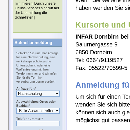
Wenn Sie weitere Inf
minimieren. Durch unsere
haben wenden Sie si
Online-Services sind wir bei
der Übermittlung die
Schnellsten!|
Kursorte und
INFAR Dornbirn bei
Schnellanmeldung
Salurnergasse 9
6850 Dornbirn
Schicken Sie uns Ihre Anfrage
für eine Nachschulung, eine
Tel: 0664/9119527
verkehrspsychologische
Untersuchung oder eine
Fax: 05522/70599-5
Waffentestung mit Ihrer
Telefonnummer und wir rufen
Sie für die Termin-
vereinbarung gerne zurück!
Anmeldung fü
Anfrage für:*
Um sich für einen Te
Auswahl eines Ortes oder
wenden Sie sich bitt
Bezirks:*
können sich auch gl
Telefonnummer:*
möglichst gut passen