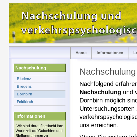
Home
Informationen
L
Nachschulung
Nachschulung 
Bludenz
Nachfolgend erfahren
Bregenz
Nachschulung
und
Dornbirn
Dornbirn möglich sin
Feldkirch
Untersuchungsorten 
Informationen
verkehrspsychologis
uns erreichen.
Wir sind darauf bedacht Ihre
Wartezeit auf Gutachten und
Stellungnahmen zu