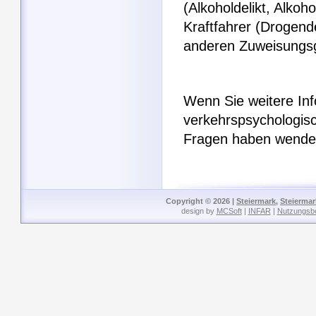
(Alkoholdelikt, Alkoh
Kraftfahrer (Drogen
anderen Zuweisungs
Wenn Sie weitere In
verkehrspsychologis
Fragen haben wenden
Copyright © 2026 |
Steiermark
,
Steiermar
design by
MCSoft
|
INFAR
|
Nutzungsb