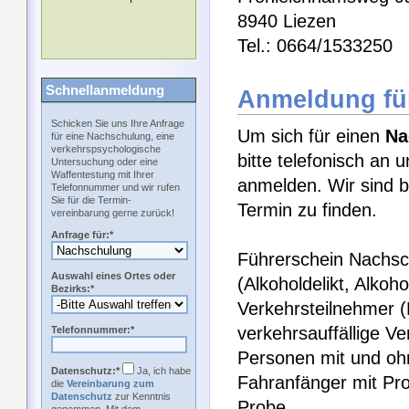
8940 Liezen
Tel.: 0664/1533250
Schnellanmeldung
Anmeldung fü
Schicken Sie uns Ihre Anfrage
Um sich für einen
Na
für eine Nachschulung, eine
verkehrspsychologische
bitte telefonisch an 
Untersuchung oder eine
Waffentestung mit Ihrer
anmelden. Wir sind b
Telefonnummer und wir rufen
Sie für die Termin-
Termin zu finden.
vereinbarung gerne zurück!
Anfrage für:*
Führerschein Nachsch
Auswahl eines Ortes oder
(Alkoholdelikt, Alkoh
Bezirks:*
Verkehrsteilnehmer 
verkehrsauffällige V
Telefonnummer:*
Personen mit und ohn
Datenschutz:*
Ja, ich habe
Fahranfänger mit Pro
die
Vereinbarung zum
Datenschutz
zur Kenntnis
Probe.