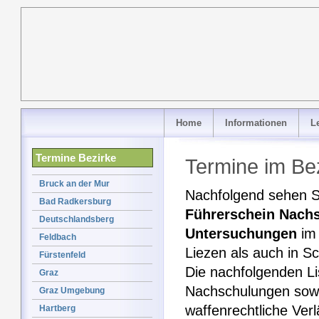
Home
Informationen
L
Termine Bezirke
Termine im Be
Bruck an der Mur
Nachfolgend sehen Si
Bad Radkersburg
Führerschein Nach
Deutschlandsberg
Untersuchungen
im 
Feldbach
Liezen als auch in S
Fürstenfeld
Die nachfolgenden L
Graz
Nachschulungen sowi
Graz Umgebung
waffenrechtliche Ver
Hartberg