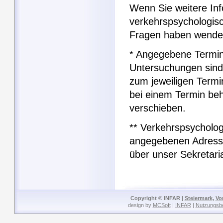
Wenn Sie weitere In
verkehrspsychologis
Fragen haben wenden
* Angegebene Termin
Untersuchungen sind
zum jeweiligen Term
bei einem Termin be
verschieben.
** Verkehrspsycholog
angegebenen Adresse
über unser Sekretaria
Copyright © INFAR |
Steiermark
,
Vo
design by
MCSoft
|
INFAR
|
Nutzungsb