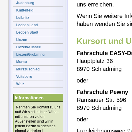
Judenburg
uns erreichen.
Knittelfeld
Wenn Sie weitere Inf
Leibnitz
haben wenden Sie si
Leoben Land
Leoben Stadt
Kursort und U
Liezen
Liezen/Aussee
Fahrschule EASY-Dr
Liezen/Gröbming
Hauptplatz 36
Murau
8970 Schladming
Mürzzuschlag
Voitsberg
oder
Weiz
Fahrschule Pewny
Informationen
Ramsauer Str. 596
8970 Schladming
Nehmen Sie Kontakt zu uns
auf! Wir sind in Ihrer Nähe -
mit unseren vielen
oder
Außenstellen sind wir in
jedem Bezirk mindestens
Fronleichnamsweg 9
einmal vertreten.|