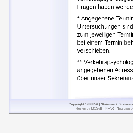
Fragen haben wenden
* Angegebene Termin
Untersuchungen sind
zum jeweiligen Term
bei einem Termin be
verschieben.
** Verkehrspsycholog
angegebenen Adresse
über unser Sekretaria
Copyright © INFAR |
Steiermark
,
Steierma
design by
MCSoft
|
INFAR
|
Nutzungsb