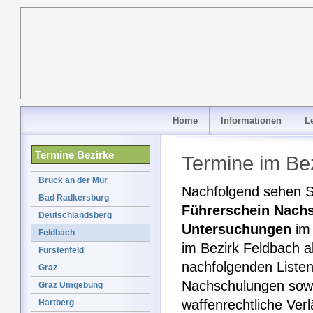
Home
Informationen
L
Termine Bezirke
Termine im Be
Bruck an der Mur
Nachfolgend sehen Si
Bad Radkersburg
Führerschein Nach
Deutschlandsberg
Untersuchungen
im 
Feldbach
im Bezirk Feldbach al
Fürstenfeld
nachfolgenden Liste
Graz
Nachschulungen sowi
Graz Umgebung
waffenrechtliche Ver
Hartberg