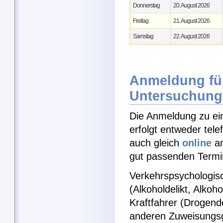
Donnerstag
20. August 2026
Freitag
21. August 2026
Samstag
22. August 2026
Anmeldung für
Untersuchung
Die Anmeldung zu ei
erfolgt entweder tel
auch gleich
online
an
gut passenden Termin
Verkehrspsychologisc
(Alkoholdelikt, Alkoh
Kraftfahrer (Drogen
anderen Zuweisungs