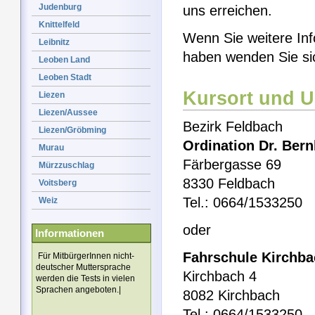
Judenburg
uns erreichen.
Knittelfeld
Wenn Sie weitere Inf
Leibnitz
haben wenden Sie si
Leoben Land
Leoben Stadt
Kursort und U
Liezen
Liezen/Aussee
Bezirk Feldbach
Liezen/Gröbming
Ordination Dr. Ber
Murau
Färbergasse 69
Mürzzuschlag
8330 Feldbach
Voitsberg
Tel.: 0664/1533250
Weiz
oder
Informationen
Fahrschule Kirchb
Für MitbürgerInnen nicht-
deutscher Muttersprache
Kirchbach 4
werden die Tests in vielen
Sprachen angeboten.|
8082 Kirchbach
Tel.: 0664/1533250